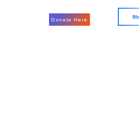
Bl
Donate Here